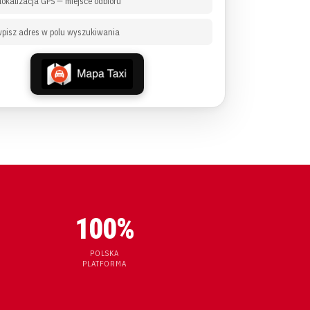
lokalizacja GPS — miejsce odbioru
wpisz adres w polu wyszukiwania
100%
POLSKA
PLATFORMA