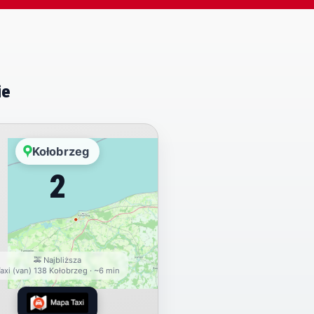
ie
Kołobrzeg
2
🚕 Najbliższa
axi (van) 138 Kołobrzeg · ~6 min