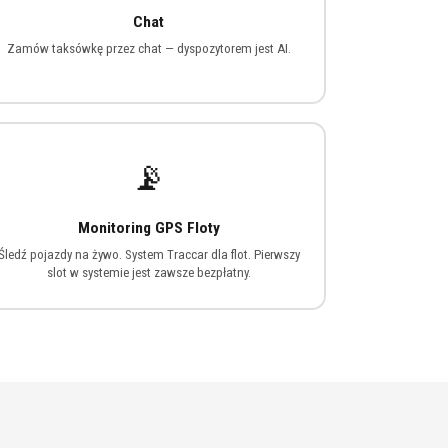
Chat
Zamów taksówkę przez chat — dyspozytorem jest AI.
📡
Monitoring GPS Floty
Śledź pojazdy na żywo. System Traccar dla flot. Pierwszy
slot w systemie jest zawsze bezpłatny.