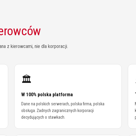
ierowców
na z kierowcami, nie dla korporacji.
🏛️
W 100% polska platforma
Dane na polskich serwerach, polska firma, polska
obsługa. Żadnych zagranicznych korporacji
decydujących o stawkach.