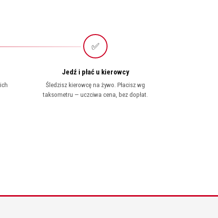
✅
Jedź i płać u kierowcy
ich
Śledzisz kierowcę na żywo. Płacisz wg
taksometru — uczciwa cena, bez dopłat.