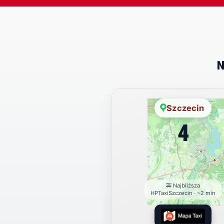
N
Szczecin
4
🚕 Najbliższa
HPTaxiSzczecin · ~2 min