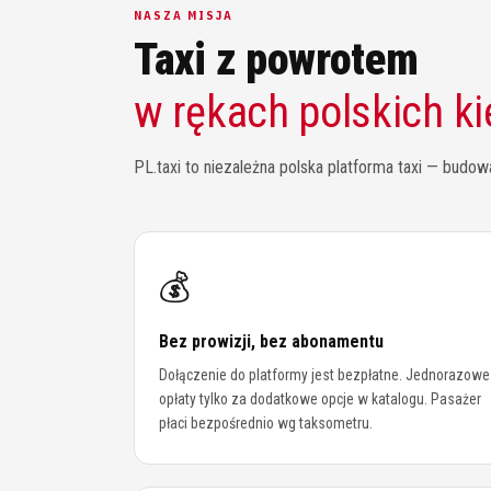
NASZA MISJA
Taxi z powrotem
w rękach polskich k
PL.taxi to niezależna polska platforma taxi — budowa
💰
Bez prowizji, bez abonamentu
Dołączenie do platformy jest bezpłatne. Jednorazowe
opłaty tylko za dodatkowe opcje w katalogu. Pasażer
płaci bezpośrednio wg taksometru.