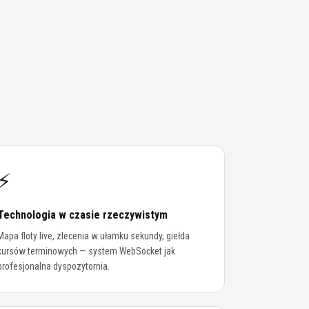
⚡
Technologia w czasie rzeczywistym
Mapa floty live, zlecenia w ułamku sekundy, giełda
kursów terminowych — system WebSocket jak
profesjonalna dyspozytornia.