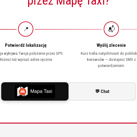
przez Mapę Taxi?
📍
📬
Potwierdź lokalizację
Wyślij zlecenie
ja wykrywa Twoje położenie przez GPS.
Kurs trafia natychmiast do poblisk
Możesz też wpisać adres ręcznie.
kierowców — dostajesz SMS z
potwierdzeniem.
💬 Chat