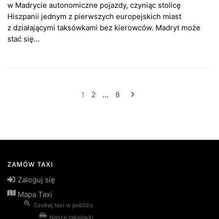
w Madrycie autonomiczne pojazdy, czyniąc stolicę
Hiszpanii jednym z pierwszych europejskich miast
z działającymi taksówkami bez kierowców. Madryt może
stać się…
Stronicowanie
1
2
…
8
wpisów
ZAMÓW TAXI
Zaloguj się
Mapa Taxi
Szukaj taxi w pobliżu
Nasze taksówki