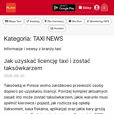
Przejdź
Przejdź
🛍️ Sklep
0
do
do
nawigacji
treści
🗺️ Mapa Taxi
📋 Katalog
🚖 Dla kierowcy
🏢 Dla firm
📡 Monitoring GPS
✉️ Kontakt
Kategoria:
TAXI NEWS
Informacje i newsy z branży taxi
Jak uzyskać licencję taxi i zostać
taksówkarzem
2026-06-20
Taksówką w Polsce wolno zarobkowo przewozić osoby
dopiero po uzyskaniu licencji. Poniżej komplet aktualnych
zasad: kto może zostać taksówkarzem, jakie warunki musi
spełnić kierowca i pojazd, jak rozlicza się opłatę
(taksometr, kasa fiskalna, aplikacja) oraz jakie kary grożą