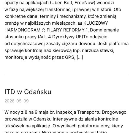
oparty na aplikacjach (Uber, Bolt, FreeNow) wchodzi
w fazę największej transformacji prawnej w historii. Oto
konkretne dane, terminy i mechanizmy, które zmienią
branżę w najbliższych miesiącach. 📅 KLUCZOWY
HARMONOGRAM ⚖️ FILARY REFORMY 1. Domniemanie
stosunku pracy (Art. 4 Dyrektywy UE)To odejście
od dotychczasowej zasady ciężaru dowodu. Jeśli platforma
sprawuje kontrolę nad kierowcą (np. narzuca stawki,
monitoruje wydajność przez GPS, […]
ITD w Gdańsku
2026-05-09
W nocy z 8 na 9 maja br. Inspekcja Transportu Drogowego
prowadziła w Gdańsku intensywne działania kontrolne
taksówek na aplikację. O wynikach poinformujemy, kiedy
tylko je poznamy. Niezmiennie pochwalamy takie…