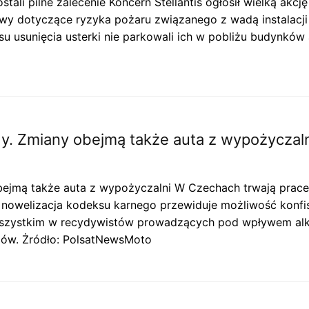
stali pilne zalecenie Koncern Stellantis ogłosił wielką a
y dotyczące ryzyka pożaru związanego z wadą instalacji 
asu usunięcia usterki nie parkowali ich w pobliżu budynkó
. Zmiany obejmą także auta z wypożyczaln
ejmą także auta z wypożyczalni W Czechach trwają prac
owelizacja kodeksu karnego przewiduje możliwość konfis
szystkim w recydywistów prowadzących pod wpływem alko
dów. Żródło: PolsatNewsMoto