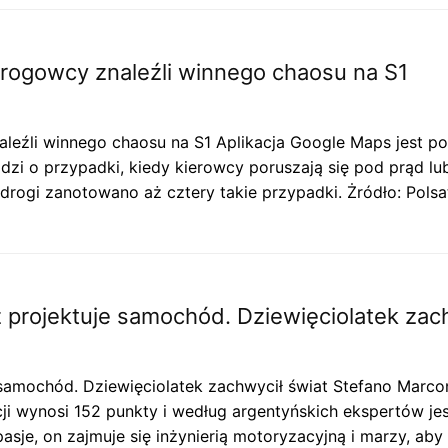
Drogowcy znaleźli winnego chaosu na S1
leźli winnego chaosu na S1 Aplikacja Google Maps jest p
zi o przypadki, kiedy kierowcy poruszają się pod prąd l
 drogi zanotowano aż cztery takie przypadki. Żródło: Pol
z projektuje samochód. Dziewięciolatek zac
e samochód. Dziewięciolatek zachwycił świat Stefano Marco
encji wynosi 152 punkty i według argentyńskich ekspertów j
asje, on zajmuje się inżynierią motoryzacyjną i marzy, ab