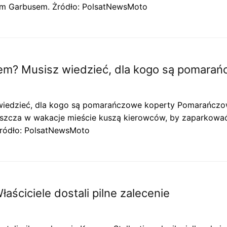
m Garbusem. Żródło: PolsatNewsMoto
m? Musisz wiedzieć, dla kogo są pomarań
iedzieć, dla kogo są pomarańczowe koperty Pomarańczow
szcza w wakacje mieście kuszą kierowców, by zaparkować 
Żródło: PolsatNewsMoto
aściciele dostali pilne zalecenie