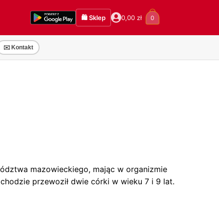
🛍️ Sklep
0,00
zł
0
✉️ Kontakt
jewództwa mazowieckiego, mając w organizmie
hodzie przewoził dwie córki w wieku 7 i 9 lat.