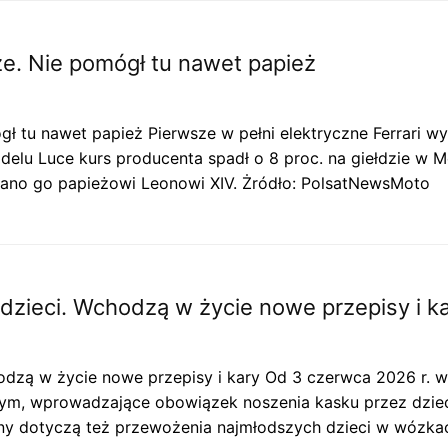
ze. Nie pomógł tu nawet papież
gł tu nawet papież Pierwsze w pełni elektryczne Ferrari w
odelu Luce kurs producenta spadł o 8 proc. na giełdzie w 
ano go papieżowi Leonowi XIV. Żródło: PolsatNewsMoto
 dzieci. Wchodzą w życie nowe przepisy i k
odzą w życie nowe przepisy i kary Od 3 czerwca 2026 r. w
m, wprowadzające obowiązek noszenia kasku przez dzieci 
ny dotyczą też przewożenia najmłodszych dzieci w wózkac