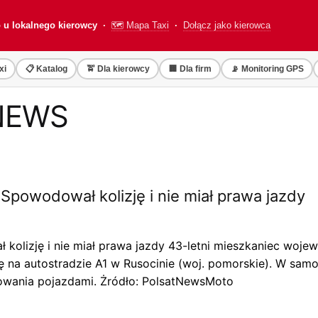
o u lokalnego kierowcy ·
🗺️ Mapa Taxi
·
Dołącz jako kierowca
xi
📋 Katalog
🚖 Dla kierowcy
🏢 Dla firm
📡 Monitoring GPS
NEWS
 Spowodował kolizję i nie miał prawa jazdy
ł kolizję i nie miał prawa jazdy 43-letni mieszkaniec wo
ę na autostradzie A1 w Rusocinie (woj. pomorskie). W samoc
rowania pojazdami. Żródło: PolsatNewsMoto