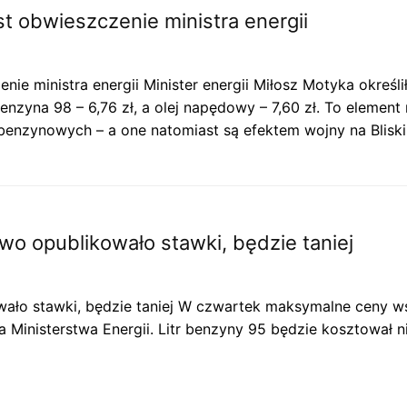
 obwieszczenie ministra energii
ie ministra energii Minister energii Miłosz Motyka okreś
, benzyna 98 – 6,76 zł, a olej napędowy – 7,60 zł. To eleme
h benzynowych – a one natomiast są efektem wojny na Blisk
wo opublikowało stawki, będzie taniej
ało stawki, będzie taniej W czwartek maksymalne ceny wsz
inisterstwa Energii. Litr benzyny 95 będzie kosztował nie