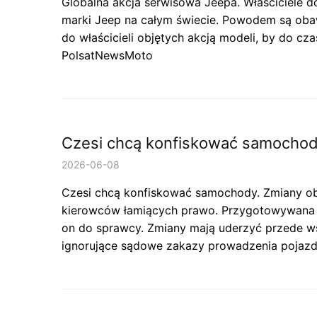
Globalna akcja serwisowa Jeepa. Właściciele do
marki Jeep na całym świecie. Powodem są obaw
do właścicieli objętych akcją modeli, by do cz
PolsatNewsMoto
Czesi chcą konfiskować samochody
2026-06-08
Czesi chcą konfiskować samochody. Zmiany ob
kierowców łamiących prawo. Przygotowywana n
on do sprawcy. Zmiany mają uderzyć przede w
ignorujące sądowe zakazy prowadzenia pojaz