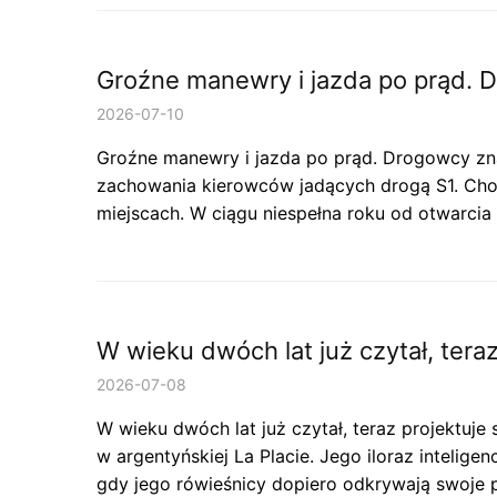
Groźne manewry i jazda po prąd. 
2026-07-10
Groźne manewry i jazda po prąd. Drogowcy zna
zachowania kierowców jadących drogą S1. Chod
miejscach. W ciągu niespełna roku od otwarcia
W wieku dwóch lat już czytał, tera
2026-07-08
W wieku dwóch lat już czytał, teraz projektuj
w argentyńskiej La Placie. Jego iloraz intelig
gdy jego rówieśnicy dopiero odkrywają swoje p