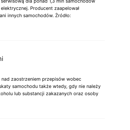
kcję serwisową dla ponad 1,3 mln samochodów
elektrycznej. Producent zaapelował
w ani innych samochodów. Żródło:
i
e nad zaostrzeniem przepisów wobec
katy samochodu także wtedy, gdy nie należy
holu lub substancji zakazanych oraz osoby