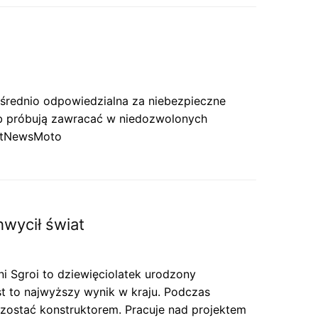
ośrednio odpowiedzialna za niebezpieczne
ub próbują zawracać w niedozwolonych
satNewsMoto
hwycił świat
ni Sgroi to dziewięciolatek urodzony
est to najwyższy wynik w kraju. Podczas
y zostać konstruktorem. Pracuje nad projektem