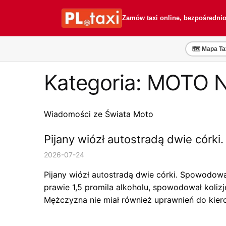
Przejdź
Przejdź
do
do
Zamów taxi online, bezpośredni
nawigacji
treści
🗺️ Mapa Ta
Kategoria:
MOTO 
Wiadomości ze Świata Moto
Pijany wiózł autostradą dwie córki.
2026-07-24
Pijany wiózł autostradą dwie córki. Spowodowa
prawie 1,5 promila alkoholu, spowodował kolizj
Mężczyzna nie miał również uprawnień do kie