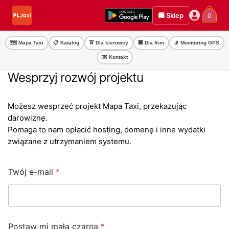
Przejdź
Przejdź
🛍️ Sklep
0
do
do
nawigacji
treści
🗺️ Mapa Taxi
📋 Katalog
🚖 Dla kierowcy
🏢 Dla firm
📡 Monitoring GPS
✉️ Kontakt
Wesprzyj rozwój projektu
Możesz wesprzeć projekt Mapa Taxi, przekazując
darowiznę.
Pomaga to nam opłacić hosting, domenę i inne wydatki
związane z utrzymaniem systemu.
Twój e-mail
*
Postaw mi małą czarną
*