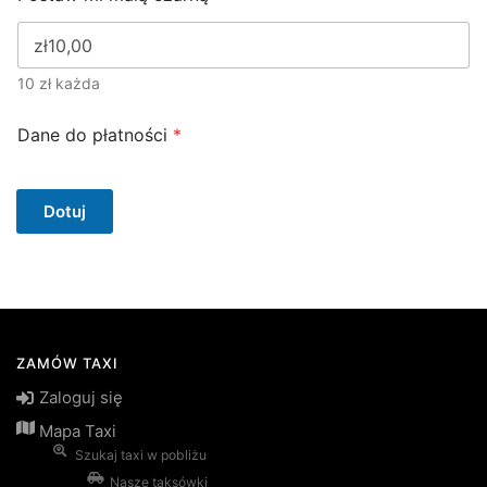
10 zł każda
Dane do płatności
*
Dotuj
ZAMÓW TAXI
Zaloguj się
Mapa Taxi
Szukaj taxi w pobliżu
Nasze taksówki