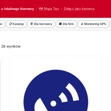
o u lokalnego kierowcy ·
🗺️ Mapa Taxi
·
Dołącz jako kierowca
xi
📋 Katalog
🚖 Dla kierowcy
🏢 Dla firm
📡 Monitoring GPS
Posortowane
z 28 wyników
według
popularności