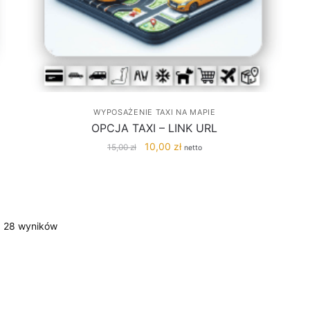
WYPOSAŻENIE TAXI NA MAPIE
OPCJA TAXI – LINK URL
Pierwotna
Aktualna
10,00
zł
15,00
zł
netto
cena
cena
wynosiła:
wynosi:
15,00 zł.
10,00 zł.
Posortowane
z 28 wyników
według
popularności