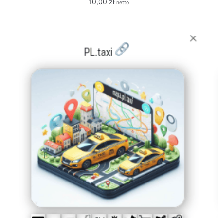
10,00
zł
netto