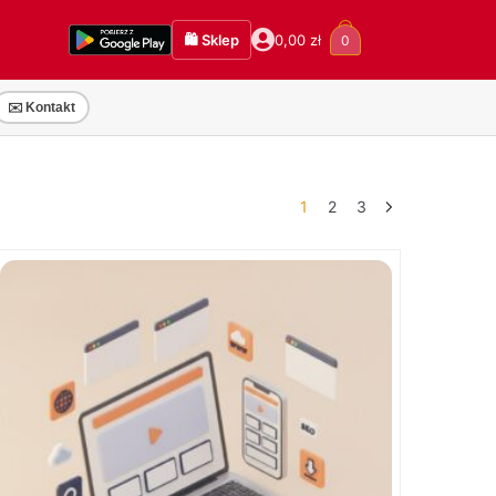
🛍️ Sklep
0,00
zł
0
✉️ Kontakt
1
2
3