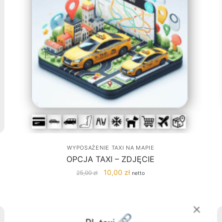
WYPOSAŻENIE TAXI NA MAPIE
OPCJA TAXI – ZDJĘCIE
Pierwotna
Aktualna
10,00
zł
25,00
zł
netto
cena
cena
wynosiła:
wynosi:
25,00 zł.
10,00 zł.