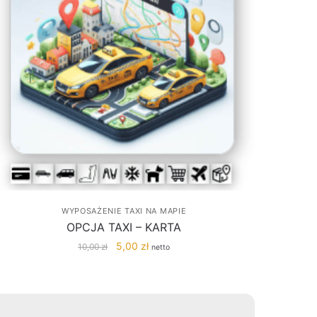
WYPOSAŻENIE TAXI NA MAPIE
OPCJA TAXI – KARTA
Pierwotna
Aktualna
5,00
zł
10,00
zł
netto
cena
cena
wynosiła:
wynosi:
10,00 zł.
5,00 zł.