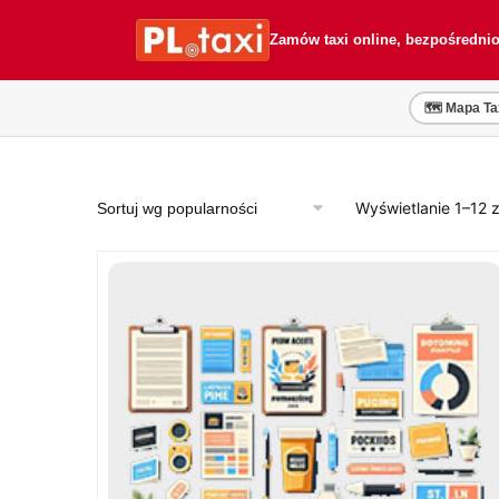
Przejdź
Przejdź
do
do
Zamów taxi online, bezpośredni
nawigacji
treści
🗺️ Mapa Ta
Wyświetlanie 1–12 