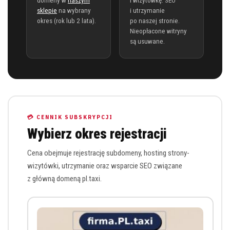
domeny w
naszym
i wizytówkę. SEO
sklepie
na wybrany
i utrzymanie
okres (rok lub 2 lata).
po naszej stronie.
Nieopłacone witryny
są usuwane.
💳 CENNIK SUBSKRYPCJI
Wybierz okres rejestracji
Cena obejmuje rejestrację subdomeny, hosting strony-
wizytówki, utrzymanie oraz wsparcie SEO związane
z główną domeną pl.taxi.