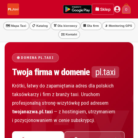
Przejdź
Przejdź
🛍️ Sklep
0
do
do
nawigacji
treści
🗺️ Mapa Taxi
📋 Katalog
🚖 Dla kierowcy
🏢 Dla firm
📡 Monitoring GPS
✉️ Kontakt
🌐 DOMENA PL.TAXI
Twoja firma w domenie
pl.taxi
Krótki, łatwy do zapamiętania adres dla polskich
taksówkarzy i firm z branży taxi. Uruchom
profesjonalną stronę-wizytówkę pod adresem
twojanazwa.pl.taxi
— z hostingiem, utrzymaniem
i pozycjonowaniem w cenie subskrypcji.