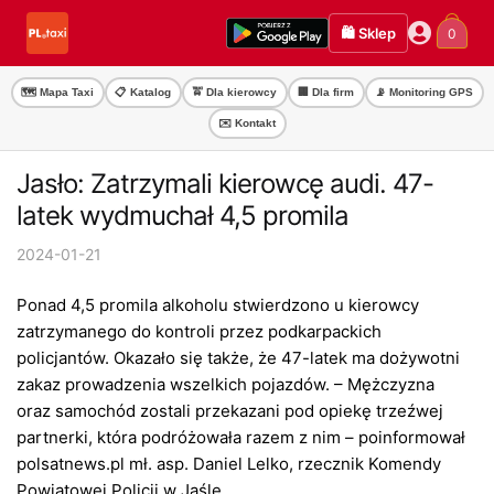
Przejdź
Przejdź
🛍️ Sklep
0
do
do
nawigacji
treści
🗺️ Mapa Taxi
📋 Katalog
🚖 Dla kierowcy
🏢 Dla firm
📡 Monitoring GPS
✉️ Kontakt
Jasło: Zatrzymali kierowcę audi. 47-
latek wydmuchał 4,5 promila
2024-01-21
Ponad 4,5 promila alkoholu stwierdzono u kierowcy
zatrzymanego do kontroli przez podkarpackich
policjantów. Okazało się także, że 47-latek ma dożywotni
zakaz prowadzenia wszelkich pojazdów. – Mężczyzna
oraz samochód zostali przekazani pod opiekę trzeźwej
partnerki, która podróżowała razem z nim – poinformował
polsatnews.pl mł. asp. Daniel Lelko, rzecznik Komendy
Powiatowej Policji w Jaśle.