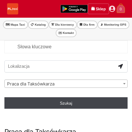
Przejdź
Przejdź
🛍️ Sklep
0
do
do
nawigacji
treści
🗺️ Mapa Taxi
📋 Katalog
🚖 Dla kierowcy
🏢 Dla firm
📡 Monitoring GPS
✉️ Kontakt
Praca dla Taksówkarza
Szukaj
Praca dla Taksówkarza