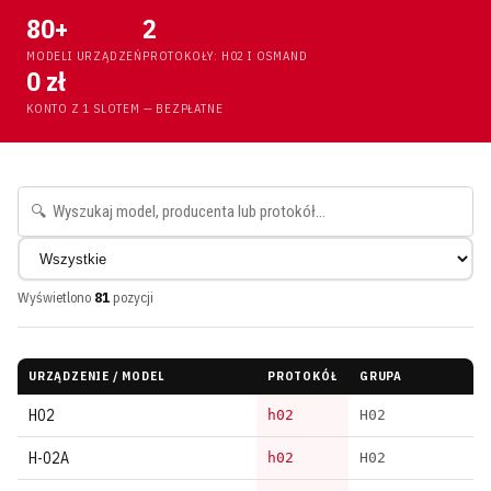
80+
2
MODELI URZĄDZEŃ
PROTOKOŁY: H02 I OSMAND
0 zł
KONTO Z 1 SLOTEM — BEZPŁATNE
Wyświetlono
81
pozycji
URZĄDZENIE / MODEL
PROTOKÓŁ
GRUPA
H02
h02
H02
H-02A
h02
H02