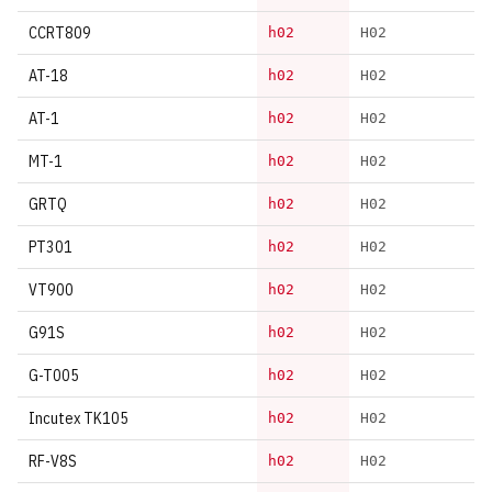
CCRT809
h02
H02
AT-18
h02
H02
AT-1
h02
H02
MT-1
h02
H02
GRTQ
h02
H02
PT301
h02
H02
VT900
h02
H02
G91S
h02
H02
G-T005
h02
H02
Incutex TK105
h02
H02
RF-V8S
h02
H02