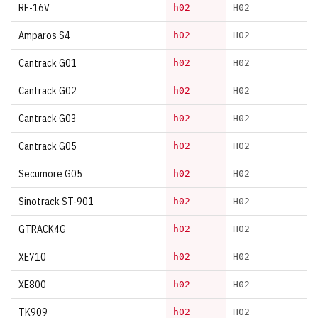
RF-16V
h02
H02
Amparos S4
h02
H02
Cantrack G01
h02
H02
Cantrack G02
h02
H02
Cantrack G03
h02
H02
Cantrack G05
h02
H02
Secumore G05
h02
H02
Sinotrack ST-901
h02
H02
GTRACK4G
h02
H02
XE710
h02
H02
XE800
h02
H02
TK909
h02
H02