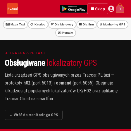
Przejdź
Przejdź
🛍️ Sklep
0
do
do
nawigacji
treści
🗺️ Mapa Taxi
📋 Katalog
🚖 Dla kierowcy
🏢 Dla firm
📡 Monitoring GPS
✉️ Kontakt
📡 TRACCAR.PL.TAXI
Obsługiwane
lokalizatory GPS
Lista urządzeń GPS obsługiwanych przez Traccar.PL.taxi —
protokoły
h02
(port 5013) i
osmand
(port 5055). Obejmuje
kilkadziesiąt popularnych lokalizatorów LK/H02 oraz aplikację
Traccar Client na smartfon.
← Wróć do monitoringu GPS