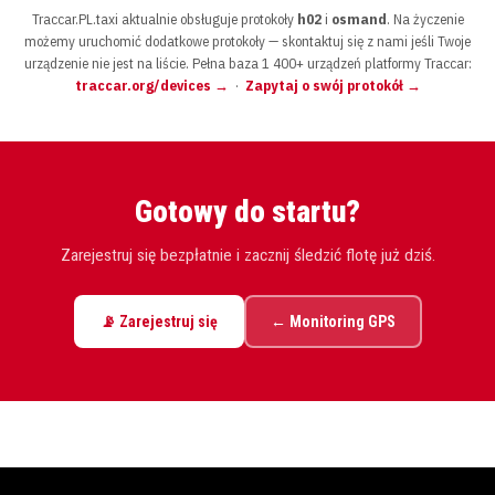
Traccar.PL.taxi aktualnie obsługuje protokoły
h02
i
osmand
. Na życzenie
możemy uruchomić dodatkowe protokoły — skontaktuj się z nami jeśli Twoje
urządzenie nie jest na liście. Pełna baza 1 400+ urządzeń platformy Traccar:
traccar.org/devices →
·
Zapytaj o swój protokół →
Gotowy do startu?
Zarejestruj się bezpłatnie i zacznij śledzić flotę już dziś.
📡 Zarejestruj się
← Monitoring GPS