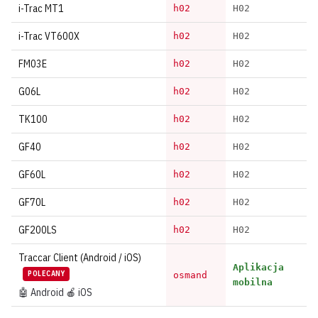
i-Trac MT1
h02
H02
i-Trac VT600X
h02
H02
FM03E
h02
H02
G06L
h02
H02
TK100
h02
H02
GF40
h02
H02
GF60L
h02
H02
GF70L
h02
H02
GF200LS
h02
H02
Traccar Client (Android / iOS)
Aplikacja
POLECANY
osmand
mobilna
🤖 Android
🍎 iOS