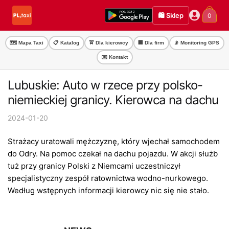
Przejdź
Przejdź
🛍️ Sklep
0
do
do
nawigacji
treści
🗺️ Mapa Taxi
📋 Katalog
🚖 Dla kierowcy
🏢 Dla firm
📡 Monitoring GPS
✉️ Kontakt
Lubuskie: Auto w rzece przy polsko-
niemieckiej granicy. Kierowca na dachu
2024-01-20
Strażacy uratowali mężczyznę, który wjechał samochodem
do Odry. Na pomoc czekał na dachu pojazdu. W akcji służb
tuż przy granicy Polski z Niemcami uczestniczył
specjalistyczny zespół ratownictwa wodno-nurkowego.
Według wstępnych informacji kierowcy nic się nie stało.