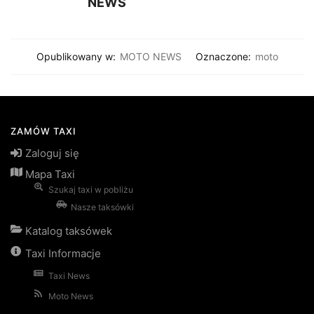
NEWS
Opublikowany w:
MOTO NEWS
Oznaczone:
moto
ZAMÓW TAXI
Zaloguj się
Mapa Taxi
Szukaj taxi w pobliżu
Nasze taksówki
Katalog taksówek
Taxi Informacje
Taxi News
Moto News