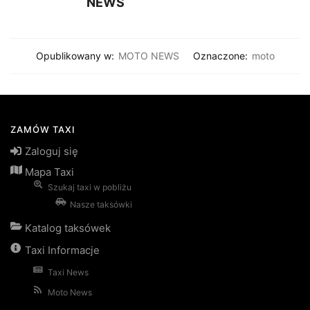
NEWS
Opublikowany w:
MOTO NEWS
Oznaczone:
moto
ZAMÓW TAXI
Zaloguj się
Mapa Taxi
Szukaj taxi w pobliżu
Nasze taksówki
Katalog taksówek
Taxi Informacje
Taxi News
Moto News