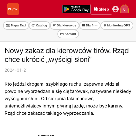
Przejdź
Przejdź
🛍️ Sklep
0
do
do
nawigacji
treści
🗺️ Mapa Taxi
📋 Katalog
🚖 Dla kierowcy
🏢 Dla firm
📡 Monitoring GPS
✉️ Kontakt
Nowy zakaz dla kierowców tirów. Rząd
chce ukrócić „wyścigi słoni”
2024-01-21
Kto jeździ drogami szybkiego ruchu, zapewne widział
powolne wyprzedzanie się ciężarówek, nazywane niekiedy
wyścigami słoni. Od sierpnia taki manewr,
uniemożliwiający innym płynną jazdę, może być karany.
Rząd chce zakazać takiego wyprzedzania.