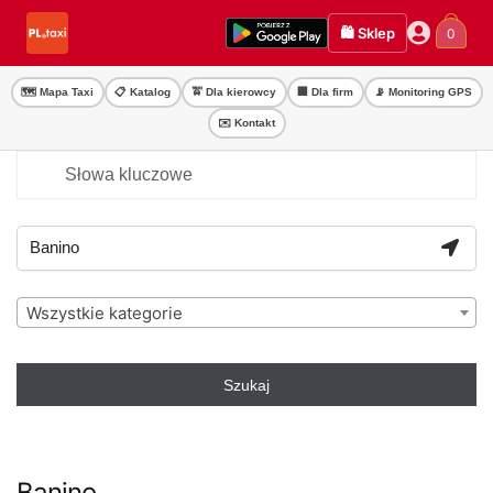
Przejdź
Przejdź
🛍️ Sklep
0
do
do
nawigacji
treści
🗺️ Mapa Taxi
📋 Katalog
🚖 Dla kierowcy
🏢 Dla firm
📡 Monitoring GPS
✉️ Kontakt
Wszystkie kategorie
Szukaj
Banino