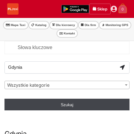
Przejdź
Przejdź
🛍️ Sklep
0
do
do
nawigacji
treści
🗺️ Mapa Taxi
📋 Katalog
🚖 Dla kierowcy
🏢 Dla firm
📡 Monitoring GPS
✉️ Kontakt
Wszystkie kategorie
Szukaj
Gdynia