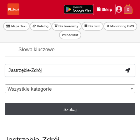
Przejdź
Przejdź
🛍️ Sklep
0
do
do
nawigacji
treści
🗺️ Mapa Taxi
📋 Katalog
🚖 Dla kierowcy
🏢 Dla firm
📡 Monitoring GPS
✉️ Kontakt
Wszystkie kategorie
Szukaj
Jastrzębie-Zdrój