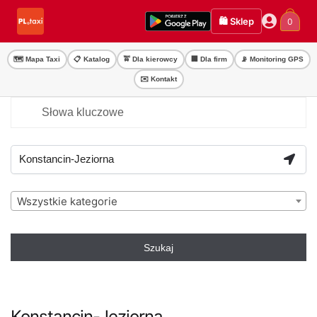
Przejdź
Przejdź
🛍️ Sklep
0
do
do
nawigacji
treści
🗺️ Mapa Taxi
📋 Katalog
🚖 Dla kierowcy
🏢 Dla firm
📡 Monitoring GPS
✉️ Kontakt
Wszystkie kategorie
Szukaj
Konstancin-Jeziorna