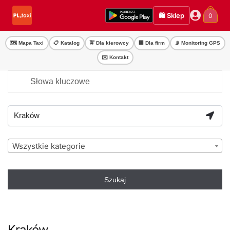
Przejdź
Przejdź
🛍️ Sklep
0
do
do
nawigacji
treści
🗺️ Mapa Taxi
📋 Katalog
🚖 Dla kierowcy
🏢 Dla firm
📡 Monitoring GPS
✉️ Kontakt
Wszystkie kategorie
Szukaj
Kraków