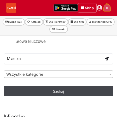
Przejdź
Przejdź
🛍️ Sklep
0
do
do
nawigacji
treści
🗺️ Mapa Taxi
📋 Katalog
🚖 Dla kierowcy
🏢 Dla firm
📡 Monitoring GPS
✉️ Kontakt
Wszystkie kategorie
Szukaj
Miastko