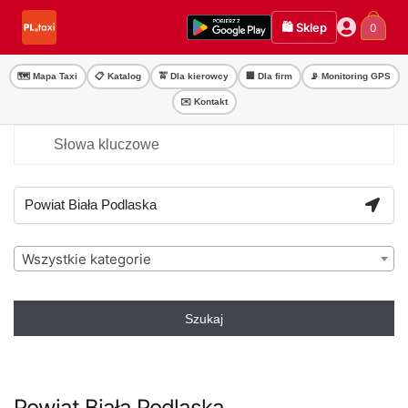
Przejdź
Przejdź
🛍️ Sklep
0
do
do
nawigacji
treści
🗺️ Mapa Taxi
📋 Katalog
🚖 Dla kierowcy
🏢 Dla firm
📡 Monitoring GPS
✉️ Kontakt
Wszystkie kategorie
Szukaj
Powiat Biała Podlaska