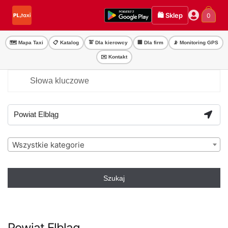
Przejdź
Przejdź
🛍️ Sklep
0
do
do
nawigacji
treści
🗺️ Mapa Taxi
📋 Katalog
🚖 Dla kierowcy
🏢 Dla firm
📡 Monitoring GPS
✉️ Kontakt
Wszystkie kategorie
Szukaj
Powiat Elbląg