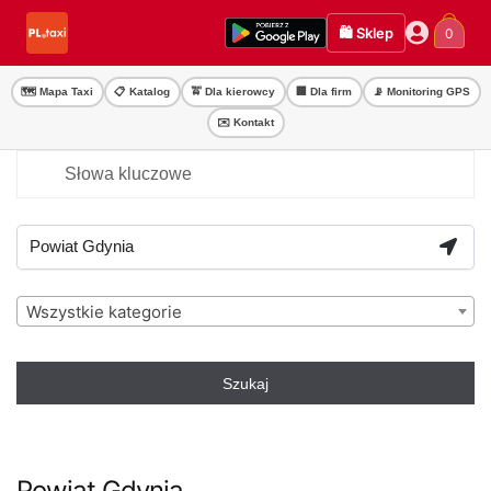
Przejdź
Przejdź
🛍️ Sklep
0
do
do
nawigacji
treści
🗺️ Mapa Taxi
📋 Katalog
🚖 Dla kierowcy
🏢 Dla firm
📡 Monitoring GPS
✉️ Kontakt
Wszystkie kategorie
Szukaj
Powiat Gdynia