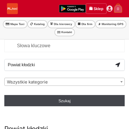
Przejdź
Przejdź
🛍️ Sklep
0
do
do
nawigacji
treści
🗺️ Mapa Taxi
📋 Katalog
🚖 Dla kierowcy
🏢 Dla firm
📡 Monitoring GPS
✉️ Kontakt
Wszystkie kategorie
Szukaj
Powiat kłodzki