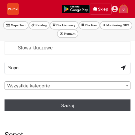
Przejdź
Przejdź
🛍️ Sklep
0
do
do
nawigacji
treści
🗺️ Mapa Taxi
📋 Katalog
🚖 Dla kierowcy
🏢 Dla firm
📡 Monitoring GPS
✉️ Kontakt
Wszystkie kategorie
Szukaj
Sopot