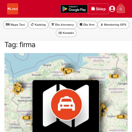
Przejdź
Przejdź
🛍️ Sklep
0
do
do
nawigacji
treści
🗺️ Mapa Taxi
📋 Katalog
🚖 Dla kierowcy
🏢 Dla firm
📡 Monitoring GPS
✉️ Kontakt
Tag:
firma