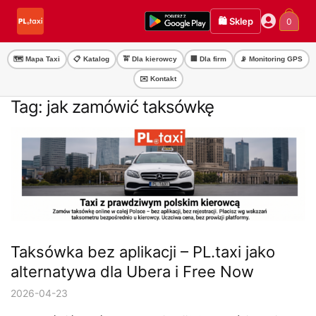
Przejdź
Przejdź
🛍️ Sklep
0
do
do
nawigacji
treści
🗺️ Mapa Taxi
📋 Katalog
🚖 Dla kierowcy
🏢 Dla firm
📡 Monitoring GPS
✉️ Kontakt
Tag:
jak zamówić taksówkę
Taksówka bez aplikacji – PL.taxi jako
alternatywa dla Ubera i Free Now
2026-04-23