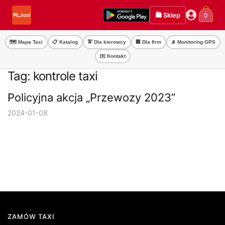
Przejdź
Przejdź
🛍️ Sklep
0
do
do
nawigacji
treści
🗺️ Mapa Taxi
📋 Katalog
🚖 Dla kierowcy
🏢 Dla firm
📡 Monitoring GPS
✉️ Kontakt
Tag:
kontrole taxi
Policyjna akcja „Przewozy 2023”
2024-01-08
ZAMÓW TAXI