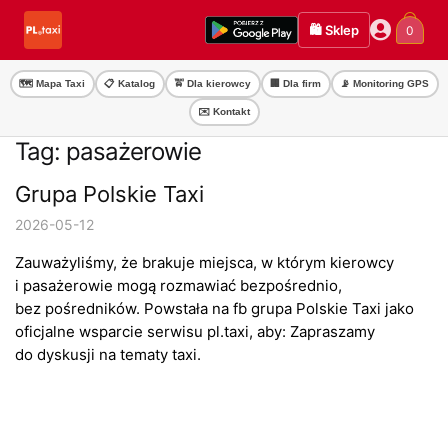
Przejdź
Przejdź
🛍️ Sklep
0
do
do
nawigacji
treści
🗺️ Mapa Taxi
📋 Katalog
🚖 Dla kierowcy
🏢 Dla firm
📡 Monitoring GPS
✉️ Kontakt
Tag:
pasażerowie
Grupa Polskie Taxi
2026-05-12
Zauważyliśmy, że brakuje miejsca, w którym kierowcy
i pasażerowie mogą rozmawiać bezpośrednio,
bez pośredników. Powstała na fb grupa Polskie Taxi jako
oficjalne wsparcie serwisu pl.taxi, aby: Zapraszamy
do dyskusji na tematy taxi.