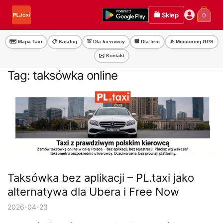
Przejdź
Przejdź
🛍️ Sklep
0
do
do
nawigacji
treści
🗺️ Mapa Taxi
📋 Katalog
🚖 Dla kierowcy
🏢 Dla firm
📡 Monitoring GPS
✉️ Kontakt
Tag:
taksówka online
Taksówka bez aplikacji – PL.taxi jako
alternatywa dla Ubera i Free Now
2026-04-23