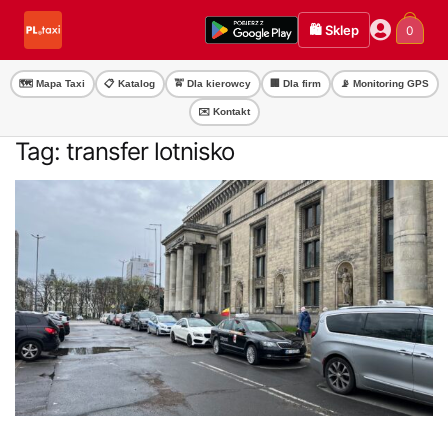
Przejdź
Przejdź
🛍️ Sklep
0
do
do
nawigacji
treści
🗺️ Mapa Taxi
📋 Katalog
🚖 Dla kierowcy
🏢 Dla firm
📡 Monitoring GPS
✉️ Kontakt
Tag:
transfer lotnisko