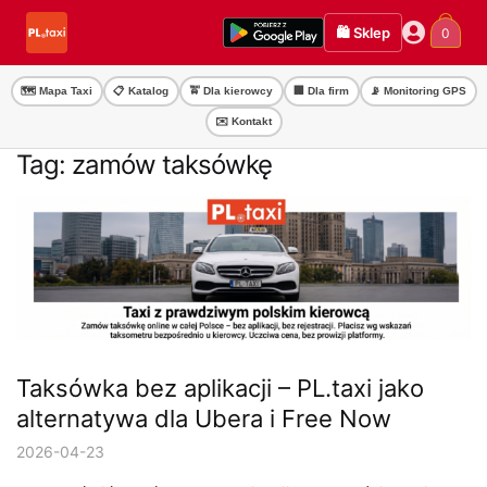
Przejdź
Przejdź
🛍️ Sklep
0
do
do
nawigacji
treści
🗺️ Mapa Taxi
📋 Katalog
🚖 Dla kierowcy
🏢 Dla firm
📡 Monitoring GPS
✉️ Kontakt
Tag:
zamów taksówkę
Taksówka bez aplikacji – PL.taxi jako
alternatywa dla Ubera i Free Now
2026-04-23