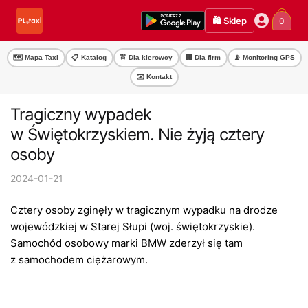
Przejdź
Przejdź
🛍️ Sklep
0
do
do
nawigacji
treści
🗺️ Mapa Taxi
📋 Katalog
🚖 Dla kierowcy
🏢 Dla firm
📡 Monitoring GPS
✉️ Kontakt
Tragiczny wypadek
w Świętokrzyskiem. Nie żyją cztery
osoby
2024-01-21
Cztery osoby zginęły w tragicznym wypadku na drodze
wojewódzkiej w Starej Słupi (woj. świętokrzyskie).
Samochód osobowy marki BMW zderzył się tam
z samochodem ciężarowym.