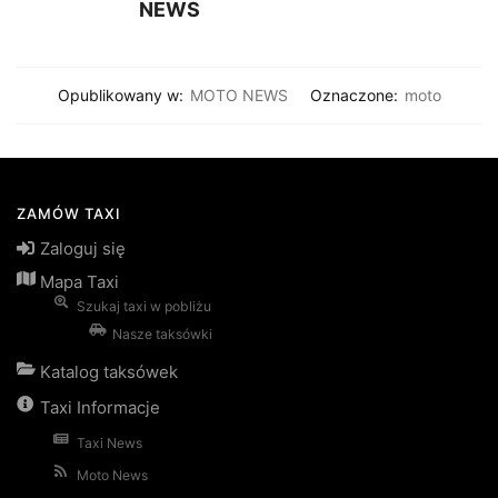
NEWS
Opublikowany w:
MOTO NEWS
Oznaczone:
moto
ZAMÓW TAXI
Zaloguj się
Mapa Taxi
Szukaj taxi w pobliżu
Nasze taksówki
Katalog taksówek
Taxi Informacje
Taxi News
Moto News