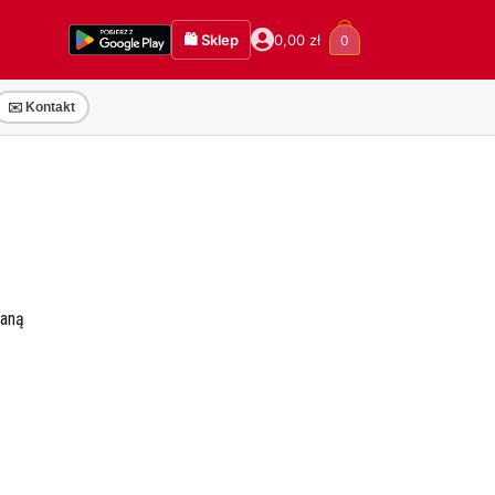
🛍️ Sklep
0,00
zł
0
✉️ Kontakt
waną