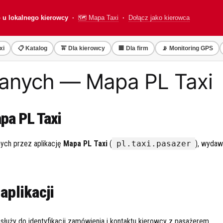
o u lokalnego kierowcy ·
🗺️ Mapa Taxi
·
Dołącz jako kierowca
xi
📋 Katalog
🚖 Dla kierowcy
🏢 Dla firm
📡 Monitoring GPS
 danych — Mapa PL Taxi
pa PL Taxi
anych przez aplikację
Mapa PL Taxi
(
pl.taxi.pasazer
), wyda
aplikacji
łuży do identyfikacji zamówienia i kontaktu kierowcy z pasażerem.