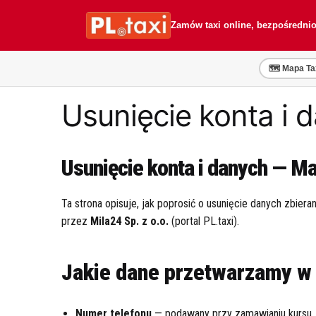
Przejdź
Przejdź
do
do
Zamów taxi online, bezpośredni
nawigacji
treści
🗺️ Mapa Ta
Usunięcie konta i
Usunięcie konta i danych — Ma
Ta strona opisuje, jak poprosić o usunięcie danych zbier
przez
Mila24 Sp. z o.o.
(portal PL.taxi).
Jakie dane przetwarzamy w 
Numer telefonu
— podawany przy zamawianiu kursu, s