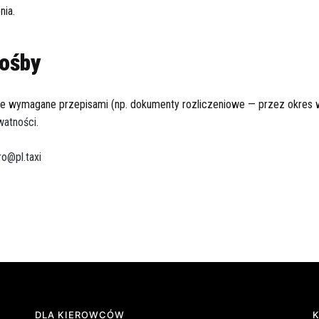
nia.
ośby
 wymagane przepisami (np. dokumenty rozliczeniowe — przez okres
watności
.
ro@pl.taxi
DLA KIEROWCÓW