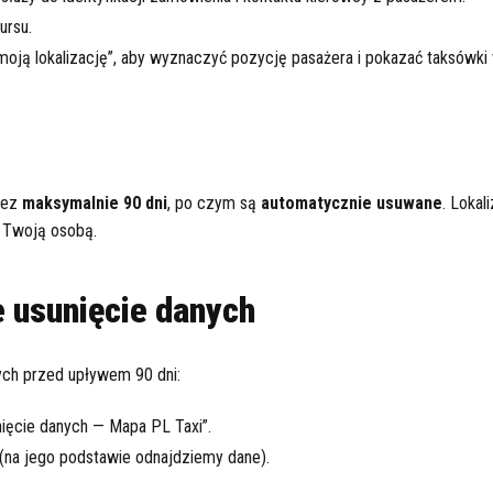
ursu.
ją lokalizację”, aby wyznaczyć pozycję pasażera i pokazać taksówki 
zez
maksymalnie 90 dni
, po czym są
automatycznie usuwane
. Lokal
z Twoją osobą.
e usunięcie danych
ych przed upływem 90 dni:
ęcie danych — Mapa PL Taxi”.
 (na jego podstawie odnajdziemy dane).