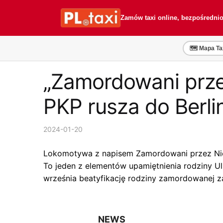
Przejdź
Przejdź
do
do
Zamów taxi online, bezpośredni
nawigacji
treści
🗺️ Mapa Ta
„Zamordowani prze
PKP rusza do Berli
2024-01-20
Lokomotywa z napisem Zamordowani przez Niemc
To jeden z elementów upamiętnienia rodziny 
września beatyfikację rodziny zamordowanej 
NEWS