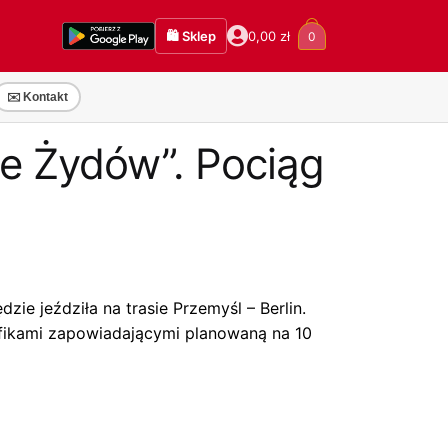
🛍️ Sklep
0,00
zł
0
✉️ Kontakt
e Żydów”. Pociąg
 jeździła na trasie Przemyśl – Berlin.
fikami zapowiadającymi planowaną na 10