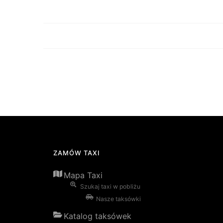
ZAMÓW TAXI
Mapa Taxi
Szukaj taxi w pobliżu
Nasze taksówki
Katalog taksówek