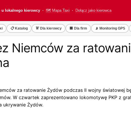
o u lokalnego kierowcy ·
🗺️ Mapa Taxi
·
Dołącz jako kierowca
xi
📋 Katalog
🚖 Dla kierowcy
🏢 Dla firm
📡 Monitoring GPS
z Niemców za ratowani
na
ów za ratowanie Żydów podczas II wojny światowej będzie
Ulmów. W czwartek zaprezentowano lokomotywę PKP z gra
za ukrywanie Żydów.