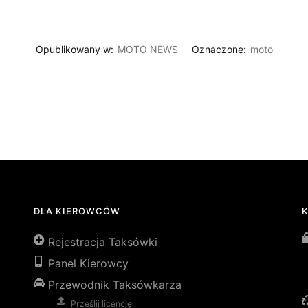
Opublikowany w:
MOTO NEWS
Oznaczone:
moto
DLA KIEROWCÓW
Rejestracja Taksówki
Panel Kierowcy
Przewodnik Taksówkarza
Prześlij licencję