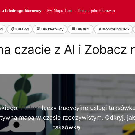
o u lokalnego kierowcy ·
🗺️ Mapa Taxi
·
Dołącz jako kierowca
xi
📋 Katalog
🚖 Dla kierowcy
🏢 Dla firm
📡 Monitoring GPS
 czacie z AI i Zobacz n
jskiego!
PL.taxi
łączy tradycyjne usługi taksów
aktywną mapą w czasie rzeczywistym. Odkryj, j
taksówkę.