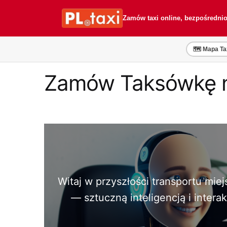
Przejdź
Przejdź
do
do
Zamów taxi online, bezpośredni
nawigacji
treści
🗺️ Mapa Ta
Zamów Taksówkę na
Witaj w przyszłości transportu mie
— sztuczną inteligencją i inter