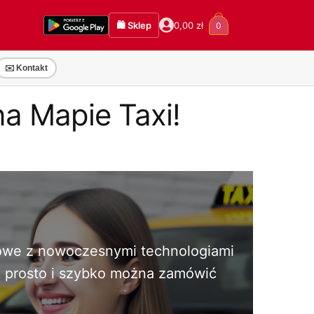
🛍️ Sklep
0,00
zł
0
✉️ Kontakt
a Mapie Taxi!
kowe z nowoczesnymi technologiami
ak prosto i szybko można zamówić