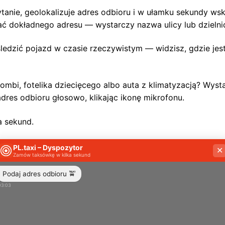
anie, geolokalizuje adres odbioru i w ułamku sekundy wsk
 dokładnego adresu — wystarczy nazwa ulicy lub dzielni
edzić pojazd w czasie rzeczywistym — widzisz, gdzie jest t
bi, fotelika dziecięcego albo auta z klimatyzacją? Wyst
res odbioru głosowo, klikając ikonę mikrofonu.
a sekund.