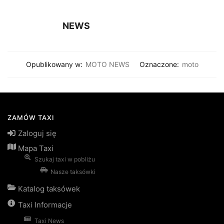
NEWS
Opublikowany w:
MOTO NEWS
Oznaczone:
moto
ZAMÓW TAXI
Zaloguj się
Mapa Taxi
Szukaj taxi w pobliżu
Nasze taksówki
Katalog taksówek
Taxi Informacje
Taxi News