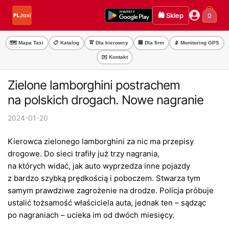
Przejdź
Przejdź
🛍️ Sklep
0
do
do
nawigacji
treści
🗺️ Mapa Taxi
📋 Katalog
🚖 Dla kierowcy
🏢 Dla firm
📡 Monitoring GPS
✉️ Kontakt
Zielone lamborghini postrachem
na polskich drogach. Nowe nagranie
2024-01-20
Kierowca zielonego lamborghini za nic ma przepisy
drogowe. Do sieci trafiły już trzy nagrania,
na których widać, jak auto wyprzedza inne pojazdy
z bardzo szybką prędkością i poboczem. Stwarza tym
samym prawdziwe zagrożenie na drodze. Policja próbuje
ustalić tożsamość właściciela auta, jednak ten – sądząc
po nagraniach – ucieka im od dwóch miesięcy.