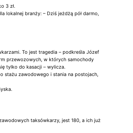
o 3 zł.
a lokalnej branży: – Dziś jeżdżą pół darmo,
wkarzami. To jest tragedia – podkreśla Józef
orm przewozowych, w których samochody
ę tylko do kasacji – wylicza.
go stażu zawodowego i stania na postojach,
Syska.
zawodowych taksówkarzy, jest 180, a ich już