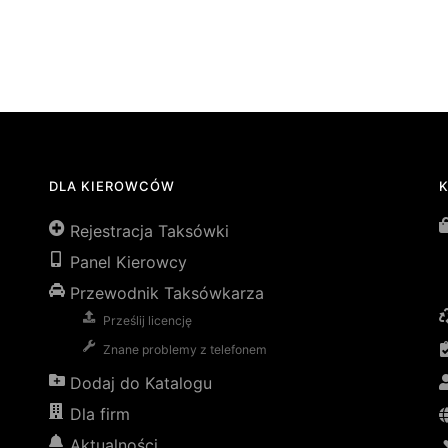
DLA KIEROWCÓW
Rejestracja Taksówki
Panel Kierowcy
Przewodnik Taksówkarza
Prześlij licencję
Znane problemy z telefonem
Dodaj do Katalogu
Dla firm
Aktualności