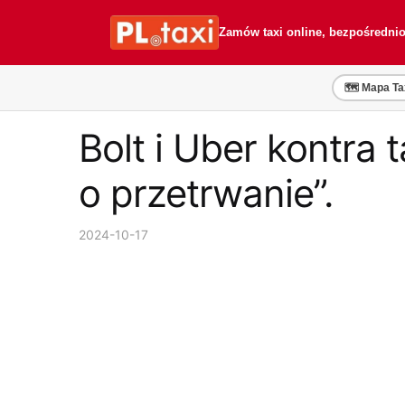
Przejdź
Przejdź
do
do
Zamów taxi online, bezpośredni
nawigacji
treści
🗺️ Mapa Ta
Bolt i Uber kontra
o przetrwanie”.
2024-10-17