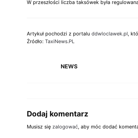
W przeszłości liczba taksówek była regulowana
Artykuł pochodzi z portalu
ddwloclawek.pl
, kt
Żródło:
TaxiNews.PL
NEWS
Dodaj komentarz
Musisz się
zalogować
, aby móc dodać komenta