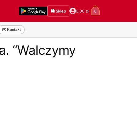
🛍️ Sklep
0,00
zł
0
✉️ Kontakt
ka. “Walczymy