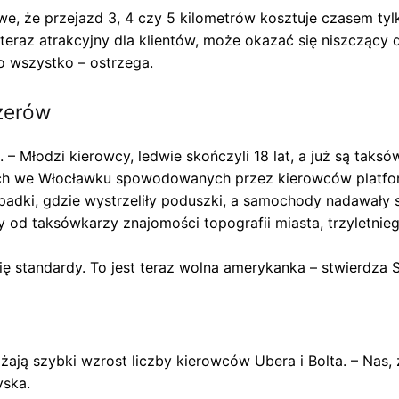
e, że przejazd 3, 4 czy 5 kilometrów kosztuje czasem tylk
eraz atrakcyjny dla klientów, może okazać się niszczący dl
to wszystko – ostrzega.
żerów
– Młodzi kierowcy, ledwie skończyli 18 lat, a już są taksó
ych we Włocławku spowodowanych przez kierowców platf
adki, gdzie wystrzeliły poduszki, a samochody nadawały si
 od taksówkarzy znajomości topografii miasta, trzyletnie
 się standardy. To jest teraz wolna amerykanka – stwierdza 
ją szybki wzrost liczby kierowców Ubera i Bolta. – Nas, 
yska.