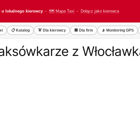
o u lokalnego kierowcy ·
🗺️ Mapa Taxi
·
Dołącz jako kierowca
xi
📋 Katalog
🚖 Dla kierowcy
🏢 Dla firm
📡 Monitoring GPS
 taksówkarze z Włocław