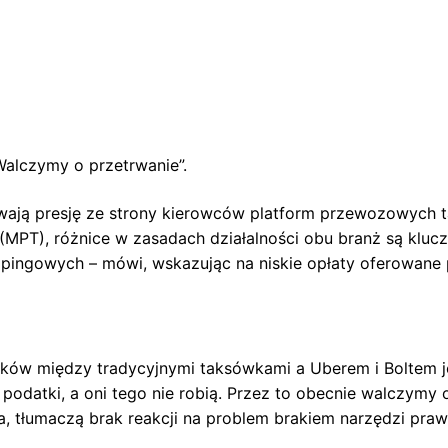
Walczymy o przetrwanie”.
ją presję ze strony kierowców platform przewozowych tak
MPT), różnice w zasadach działalności obu branż są klucz
mpingowych – mówi, wskazując na niskie opłaty oferowane 
ków między tradycyjnymi taksówkami a Uberem i Boltem je
podatki, a oni tego nie robią. Przez to obecnie walczymy o
a, tłumaczą brak reakcji na problem brakiem narzędzi praw