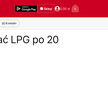
🛍️ Sklep
0,00
zł
0
✉️ Kontakt
wać LPG po 20