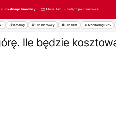
o u lokalnego kierowcy ·
🗺️ Mapa Taxi
·
Dołącz jako kierowca
xi
📋 Katalog
🚖 Dla kierowcy
🏢 Dla firm
📡 Monitoring GPS
órę. Ile będzie koszto