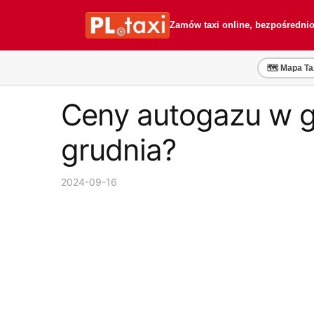
Przejdź
Przejdź
do
do
Zamów taxi online, bezpośredni
nawigacji
treści
🗺️ Mapa Ta
Ceny autogazu w g
grudnia?
2024-09-16