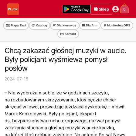
Przejdź
Przejdź
🛍️ Sklep
0
do
do
nawigacji
treści
🗺️ Mapa Taxi
📋 Katalog
🚖 Dla kierowcy
🏢 Dla firm
📡 Monitoring GPS
✉️ Kontakt
Chcą zakazać głośnej muzyki w aucie.
Były policjant wyśmiewa pomysł
posłów
2024-07-15
– Nie wyobrażam sobie, że w godzinach szczytu,
na rozbudowanym skrzyżowaniu, ktoś będzie chciał
skręcać w lewo, prowadząc jeżdżącą dyskotekę – mówił
Marek Konkolewski. Były policjant, ekspert
ds. bezpieczeństwa ruchu drogowego, nazwał pomysł
zakazania słuchania głośnej muzyki w aucie kaczką,
na której ktoś próbuje zaistnieć. Na antenie Polsat News