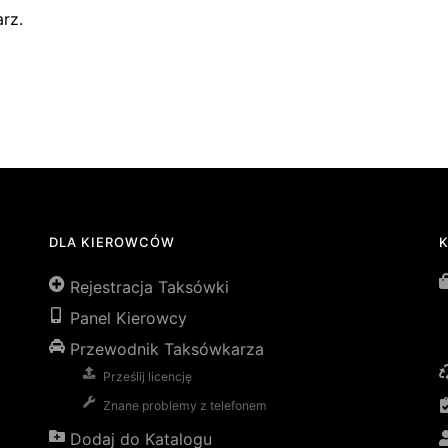
rz.
DLA KIEROWCÓW
Rejestracja Taksówki
Panel Kierowcy
Przewodnik Taksówkarza
Prześlij licencję
Znane problemy z telefonem
Dodaj do Katalogu