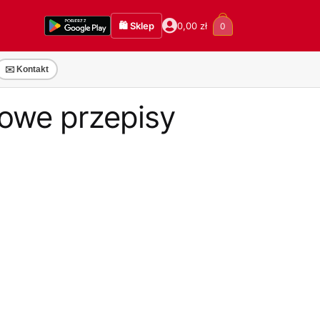
🛍️ Sklep
0,00
zł
0
✉️ Kontakt
Nowe przepisy