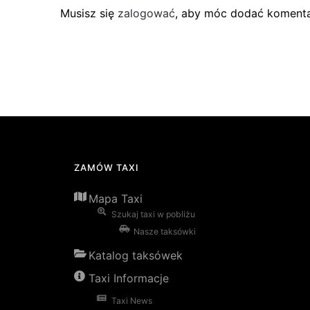
Musisz się
zalogować
, aby móc dodać komenta
ZAMÓW TAXI
Mapa Taxi
Szukaj taxi w pobliżu
Nasze taksówki
Katalog taksówek
Taxi Informacje
Taxi News