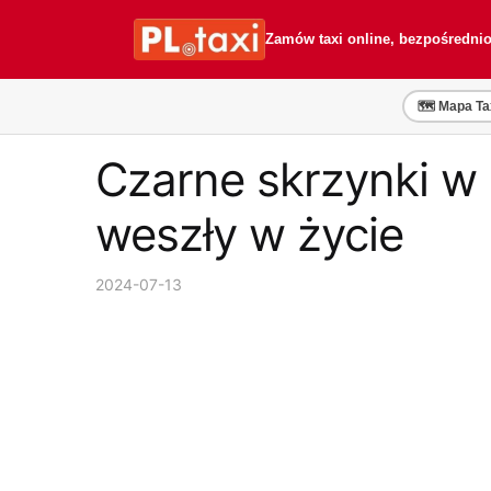
Przejdź
Przejdź
do
do
Zamów taxi online, bezpośredni
nawigacji
treści
🗺️ Mapa Ta
Czarne skrzynki w
weszły w życie
2024-07-13