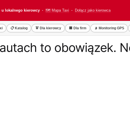
o u lokalnego kierowcy ·
🗺️ Mapa Taxi
·
Dołącz jako kierowca
xi
📋 Katalog
🚖 Dla kierowcy
🏢 Dla firm
📡 Monitoring GPS
 autach to obowiązek. 