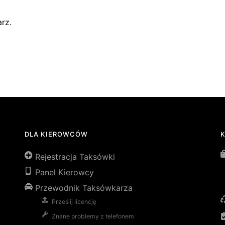
rz.
DLA KIEROWCÓW
Rejestracja Taksówki
Panel Kierowcy
Przewodnik Taksówkarza
Prześlij licencję
Znane problemy z telefonem