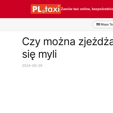
Przejdź
Przejdź
do
do
Zamów taxi online, bezpośredni
nawigacji
treści
🗺️ Mapa Ta
Czy można zjeżdża
się myli
2024-06-29