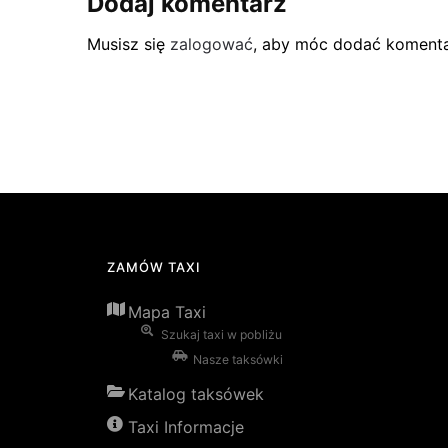
Dodaj komentarz
Musisz się
zalogować
, aby móc dodać komenta
ZAMÓW TAXI
Mapa Taxi
Szukaj taxi w pobliżu
Nasze taksówki
Katalog taksówek
Taxi Informacje