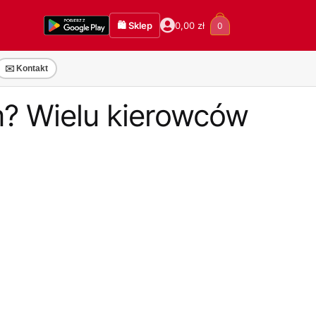
🛍️ Sklep
0,00
zł
0
✉️ Kontakt
? Wielu kierowców