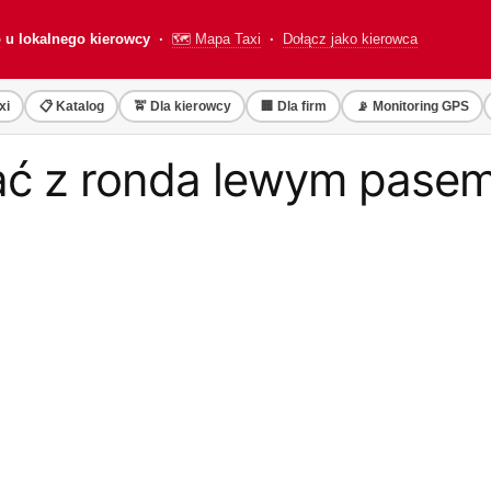
o u lokalnego kierowcy ·
🗺️ Mapa Taxi
·
Dołącz jako kierowca
xi
📋 Katalog
🚖 Dla kierowcy
🏢 Dla firm
📡 Monitoring GPS
ć z ronda lewym pasem