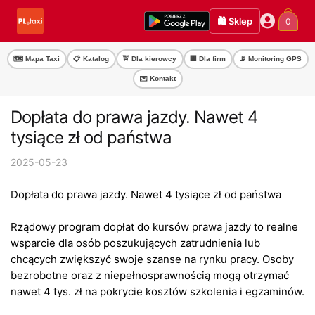
Przejdź
Przejdź
🛍️ Sklep
0
do
do
nawigacji
treści
🗺️ Mapa Taxi
📋 Katalog
🚖 Dla kierowcy
🏢 Dla firm
📡 Monitoring GPS
✉️ Kontakt
Dopłata do prawa jazdy. Nawet 4
tysiące zł od państwa
2025-05-23
Dopłata do prawa jazdy. Nawet 4 tysiące zł od państwa
Rządowy program dopłat do kursów prawa jazdy to realne
wsparcie dla osób poszukujących zatrudnienia lub
chcących zwiększyć swoje szanse na rynku pracy. Osoby
bezrobotne oraz z niepełnosprawnością mogą otrzymać
nawet 4 tys. zł na pokrycie kosztów szkolenia i egzaminów.