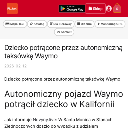
Przejdź
Przejdź
🛍️ Sklep
0
do
do
nawigacji
treści
🗺️ Mapa Taxi
📋 Katalog
🚖 Dla kierowcy
🏢 Dla firm
📡 Monitoring GPS
✉️ Kontakt
Dziecko potrącone przez autonomiczną
taksówkę Waymo
2026-02-12
Dziecko potrącone przez autonomiczną taksówkę Waymo
Autonomiczny pojazd Waymo
potrącił dziecko w Kalifornii
Jak informuje
Novyny.live
: W Santa Monica w Stanach
Zjednoczonych doszło do wypadku z udziałem