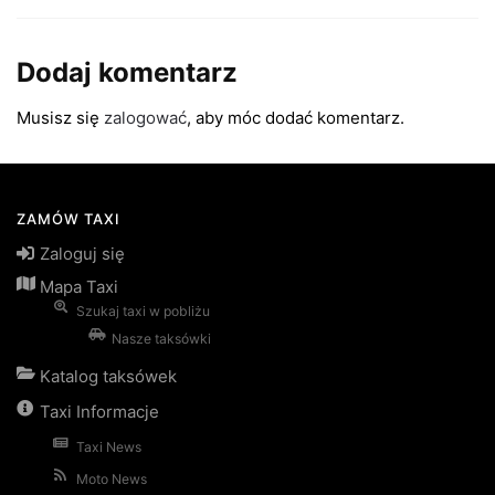
Dodaj komentarz
Musisz się
zalogować
, aby móc dodać komentarz.
ZAMÓW TAXI
Zaloguj się
Mapa Taxi
Szukaj taxi w pobliżu
Nasze taksówki
Katalog taksówek
Taxi Informacje
Taxi News
Moto News