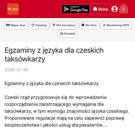
Przejdź
Przejdź
🛍️ Sklep
0
do
do
nawigacji
treści
🗺️ Mapa Taxi
📋 Katalog
🚖 Dla kierowcy
🏢 Dla firm
📡 Monitoring GPS
✉️ Kontakt
Egzaminy z języka dla czeskich
taksówkarzy
2026-01-26
Egzaminy z języka dla czeskich taksówkarzy
Czeski rząd przygotowuje się do wprowadzenia
rozporządzenia zaostrzającego wymagania dla
taksówkarzy, w tym wymogu znajomości języka czeskiego.
Proponowane regulacje mają na celu zapewnić poprawę
bezpieczeństwa i jakości usług dla pasażerów.…