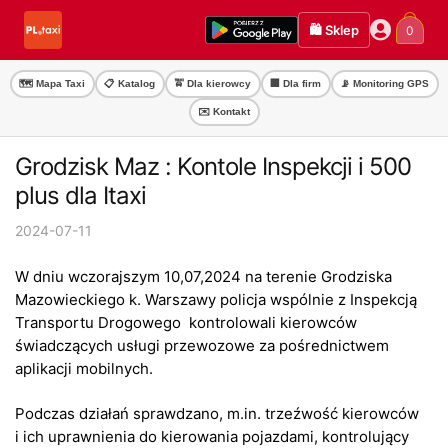
Przejdź
Przejdź
🛍️ Sklep
0
do
do
nawigacji
treści
🗺️ Mapa Taxi
📋 Katalog
🚖 Dla kierowcy
🏢 Dla firm
📡 Monitoring GPS
✉️ Kontakt
Grodzisk Maz : Kontole Inspekcji i 500
plus dla Itaxi
2024-07-11
W dniu wczorajszym 10,07,2024 na terenie Grodziska
Mazowieckiego k. Warszawy policja wspólnie z Inspekcją
Transportu Drogowego kontrolowali kierowców
świadczących usługi przewozowe za pośrednictwem
aplikacji mobilnych.
Podczas działań sprawdzano, m.in. trzeźwość kierowców
i ich uprawnienia do kierowania pojazdami, kontrolujący