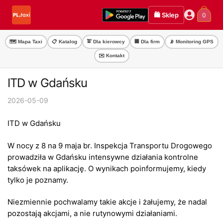
Przejdź
Przejdź
🛍️ Sklep
0
do
do
nawigacji
treści
🗺️ Mapa Taxi
📋 Katalog
🚖 Dla kierowcy
🏢 Dla firm
📡 Monitoring GPS
✉️ Kontakt
ITD w Gdańsku
2026-05-09
ITD w Gdańsku
W nocy z 8 na 9 maja br. Inspekcja Transportu Drogowego
prowadziła w Gdańsku intensywne działania kontrolne
taksówek na aplikację. O wynikach poinformujemy, kiedy
tylko je poznamy.
Niezmiennie pochwalamy takie akcje i żałujemy, że nadal
pozostają akcjami, a nie rutynowymi działaniami.