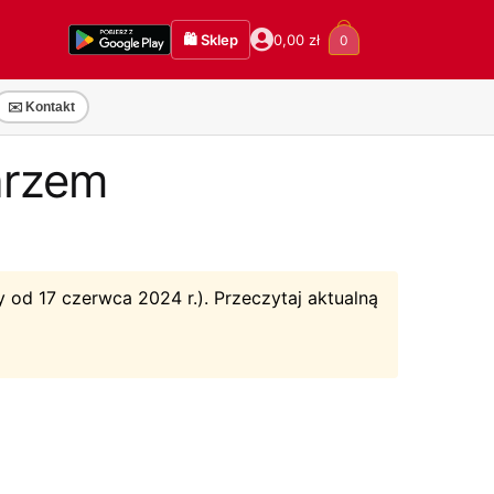
🛍️ Sklep
0,00
zł
0
✉️ Kontakt
karzem
 od 17 czerwca 2024 r.). Przeczytaj aktualną