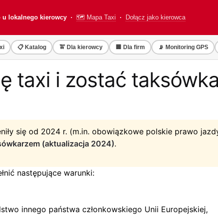
o u lokalnego kierowcy ·
🗺️ Mapa Taxi
·
Dołącz jako kierowca
xi
📋 Katalog
🚖 Dla kierowcy
🏢 Dla firm
📡 Monitoring GPS
ję taxi i zostać taksów
niły się od 2024 r. (m.in. obowiązkowe polskie prawo jazdy
aksówkarzem (aktualizacja 2024)
.
łnić następujące warunki:
stwo innego państwa członkowskiego Unii Europejskiej,