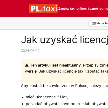
Przejdź
Przejdź
do
do
Zamów taxi online, bezpośredni
nawigacji
treści
🗺️ Mapa Ta
Jak uzyskać licenc
2024-01-12
⚠️
Ten artykuł jest nieaktualny.
Przepisy zmie
wersję:
Jak uzyskać licencję taxi i zostać t
Aby zostać taksówkarzem w Polsce, należy spe
mieć ukończone 21 lat,
posiadać obywatelstwo polskie lub obywatel