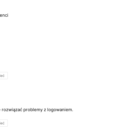
enci
ieć
ię rozwiązać problemy z logowaniem.
ieć