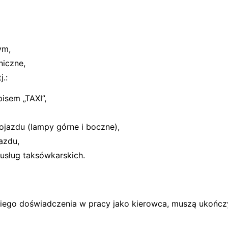
ym,
niczne,
.:
pisem „TAXI”,
ojazdu (lampy górne i boczne),
azdu,
usług taksówkarskich.
etniego doświadczenia w pracy jako kierowca, muszą ukońc