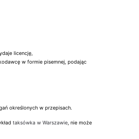
daje licencję,
skodawcę w formie pisemnej, podając
gań określonych w przepisach.
zykład
taksówka w Warszawie
, nie może