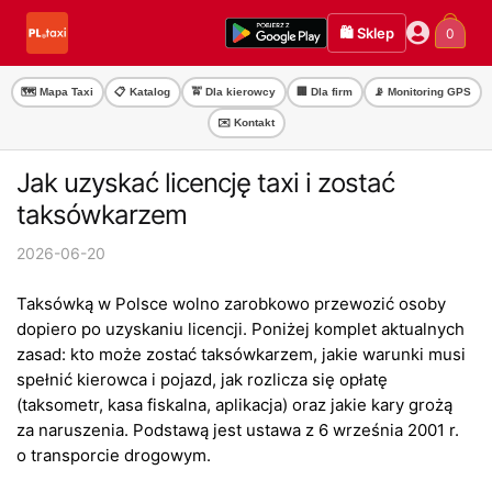
Przejdź
Przejdź
🛍️ Sklep
0
do
do
nawigacji
treści
🗺️ Mapa Taxi
📋 Katalog
🚖 Dla kierowcy
🏢 Dla firm
📡 Monitoring GPS
✉️ Kontakt
Jak uzyskać licencję taxi i zostać
taksówkarzem
2026-06-20
Taksówką w Polsce wolno zarobkowo przewozić osoby
dopiero po uzyskaniu licencji. Poniżej komplet aktualnych
zasad: kto może zostać taksówkarzem, jakie warunki musi
spełnić kierowca i pojazd, jak rozlicza się opłatę
(taksometr, kasa fiskalna, aplikacja) oraz jakie kary grożą
za naruszenia. Podstawą jest ustawa z 6 września 2001 r.
o transporcie drogowym.