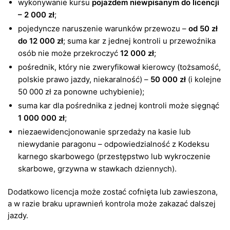
wykonywanie kursu
pojazdem niewpisanym do licencji
– 2 000 zł
;
pojedyncze naruszenie warunków przewozu –
od 50 zł
do 12 000 zł
; suma kar z jednej kontroli u przewoźnika
osób nie może przekroczyć
12 000 zł
;
pośrednik, który nie zweryfikował kierowcy (tożsamość,
polskie prawo jazdy, niekaralność) –
50 000 zł
(i kolejne
50 000 zł za ponowne uchybienie);
suma kar dla pośrednika z jednej kontroli może sięgnąć
1 000 000 zł
;
niezaewidencjonowanie sprzedaży na kasie lub
niewydanie paragonu – odpowiedzialność z Kodeksu
karnego skarbowego (przestępstwo lub wykroczenie
skarbowe, grzywna w stawkach dziennych).
Dodatkowo licencja może zostać cofnięta lub zawieszona,
a w razie braku uprawnień kontrola może zakazać dalszej
jazdy.