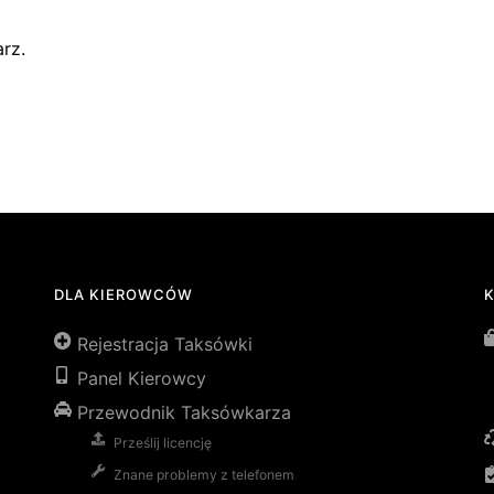
rz.
DLA KIEROWCÓW
Rejestracja Taksówki
Panel Kierowcy
Przewodnik Taksówkarza
Prześlij licencję
Znane problemy z telefonem