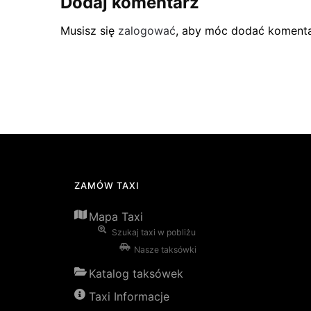
Dodaj komentarz
Musisz się
zalogować
, aby móc dodać komenta
ZAMÓW TAXI
Mapa Taxi
Szukaj taxi w pobliżu
Nasze taksówki
Katalog taksówek
Taxi Informacje