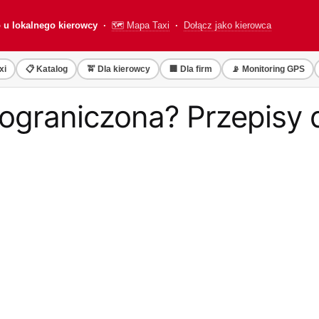
o u lokalnego kierowcy ·
🗺️ Mapa Taxi
·
Dołącz jako kierowca
xi
📋 Katalog
🚖 Dla kierowcy
🏢 Dla firm
📡 Monitoring GPS
ograniczona? Przepisy