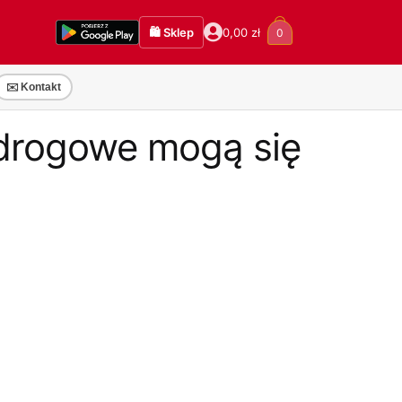
🛍️ Sklep
0,00
zł
0
✉️ Kontakt
 drogowe mogą się