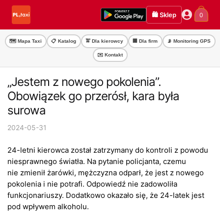
Przejdź
Przejdź
🛍️ Sklep
0
do
do
nawigacji
treści
🗺️ Mapa Taxi
📋 Katalog
🚖 Dla kierowcy
🏢 Dla firm
📡 Monitoring GPS
✉️ Kontakt
„Jestem z nowego pokolenia”.
Obowiązek go przerósł, kara była
surowa
2024-05-31
24-letni kierowca został zatrzymany do kontroli z powodu
niesprawnego światła. Na pytanie policjanta, czemu
nie zmienił żarówki, mężczyzna odparł, że jest z nowego
pokolenia i nie potrafi. Odpowiedź nie zadowoliła
funkcjonariuszy. Dodatkowo okazało się, że 24-latek jest
pod wpływem alkoholu.