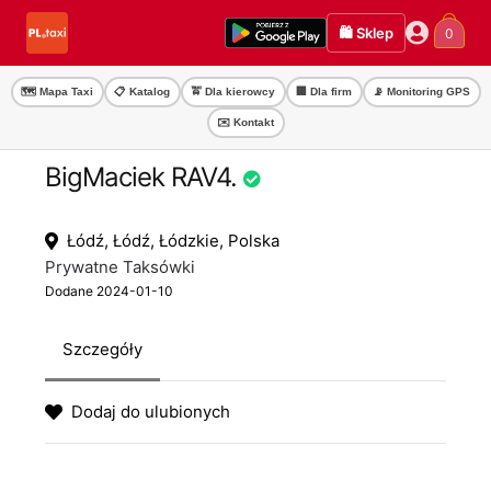
Przejdź
Przejdź
🛍️ Sklep
0
do
do
nawigacji
treści
🗺️ Mapa Taxi
📋 Katalog
🚖 Dla kierowcy
🏢 Dla firm
📡 Monitoring GPS
✉️ Kontakt
BigMaciek RAV4.
Łódź, Łódź, Łódzkie, Polska
Prywatne Taksówki
Dodane 2024-01-10
Szczegóły
Dodaj do ulubionych