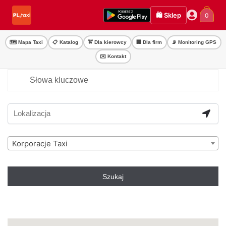
Przejdź
Przejdź
🛍️ Sklep
0
do
do
nawigacji
treści
🗺️ Mapa Taxi
📋 Katalog
🚖 Dla kierowcy
🏢 Dla firm
📡 Monitoring GPS
✉️ Kontakt
Korporacje Taxi
Szukaj