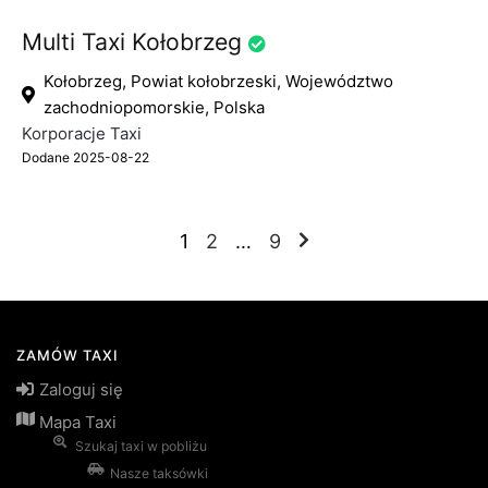
Multi Taxi Kołobrzeg
Kołobrzeg, Powiat kołobrzeski, Województwo
zachodniopomorskie, Polska
Korporacje Taxi
Dodane 2025-08-22
Stronicowanie
1
2
…
9
wpisów
ZAMÓW TAXI
Zaloguj się
Mapa Taxi
Szukaj taxi w pobliżu
Nasze taksówki